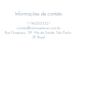
Informações de contato
11963335321
contato@centrosetievan.com.br
Rua Guapiaçu, 39 - Vila da Saúde, São Paulo -
SP, Brasil
CENTROS ETIEVAN
Educação para a vida por meio das
artes e ofícios
CONTATO