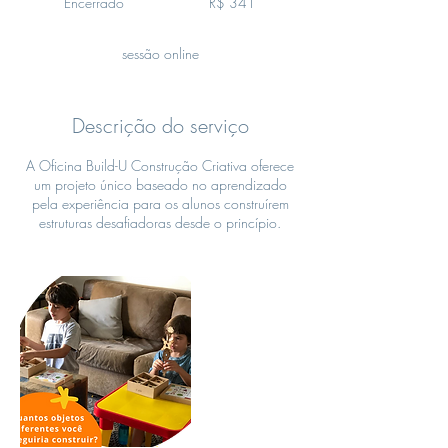
Encerrado
E
R$ 341
brasileiros
n
c
sessão online
e
r
r
a
Descrição do serviço
d
o
A Oficina Build-U Construção Criativa oferece
um projeto único baseado no aprendizado
pela experiência para os alunos construírem
estruturas desafiadoras desde o princípio.