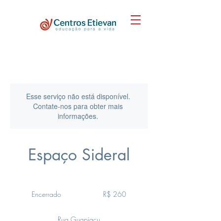
Esse serviço não está disponível.
Contate-nos para obter mais
informações.
Espaço Sideral
260
Reais
Encerrado
E
R$ 260
brasileiros
n
c
Rua Guapiaçu