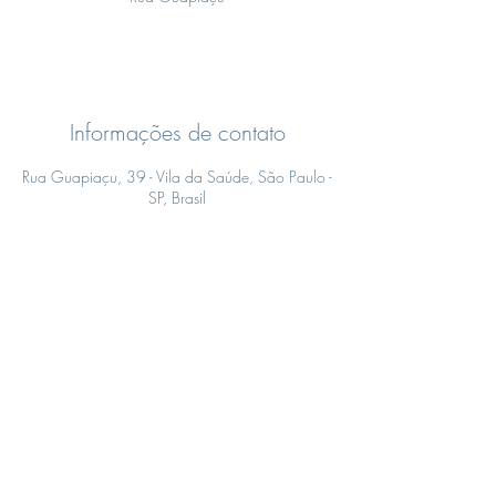
e
r
r
a
Vagas disponíveis
d
o
Informações de contato
Rua Guapiaçu, 39 - Vila da Saúde, São Paulo -
SP, Brasil
CENTROS ETIEVAN
Educação para a vida por meio das
artes e ofícios