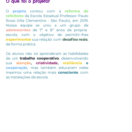
O que foi o projeto?
O
projeto
contou com a
reforma do
refeitório
da Escola E
stadual Professor Paulo
Rossi (Vila Clementino - São Paulo), em 2019.
Nossa equipe se uniu a um grupo de
adolescentes
de 7º e 8º anos da própria
escola, com o objetivo de permitir-lhes
experimentar
sua relação com
desafios reais
,
de forma prática.
Os alunos não só aprenderam as habilidades
de um
trabalho cooperativo
, desenvolvendo
sua
atenção
,
criatividade
,
resiliência
e
cooperação
, mas também educaram neles
mesmos uma relação mais
consciente
com
as instalações da escola.