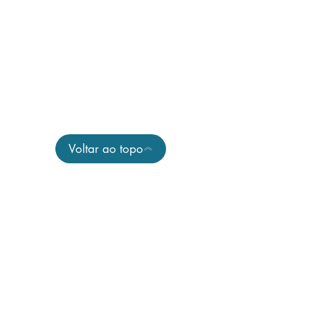
Voltar ao topo
CENTROS ETIEVAN
Educação para a vida por meio das
artes e ofícios