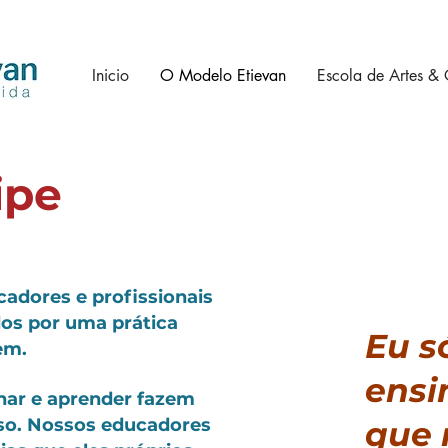
Inicio
O Modelo Etievan
Escola de Artes & 
ipe
adores e profissionais
dos por uma prática
Eu s
em.
ensi
nar e aprender fazem
so. Nossos educadores
que 