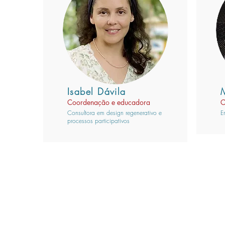
Isabel Dávila
Coordenação e educadora
C
Consultora em design regenerativo e
E
processos participativos
CENTROS ETIEVAN
Educação para a vida por