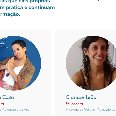
as que eles próprios
m prática e continuam
ormação.
a Costa
Clarisse Leão
ora
Educadora
 e Professora a de Arte
Psicóloga e Mestra em Promoção de