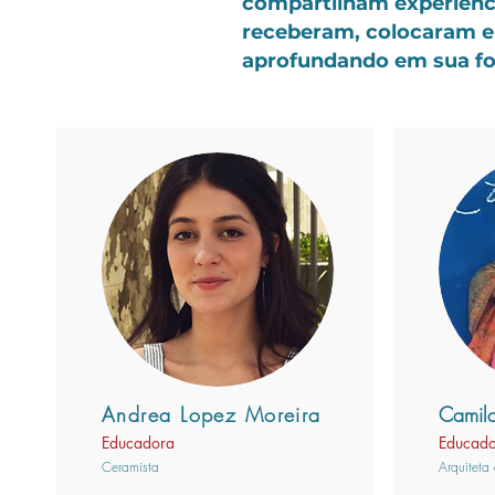
compartilham experiênci
receberam, colocaram e
aprofundando em sua f
Andrea Lopez Moreira
Camil
Educadora
Educad
Ceramista
Arquiteta