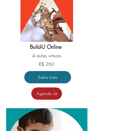
Build-U Online
4 aulas virtuais
R$ 260
Saiba mais
Agende Já