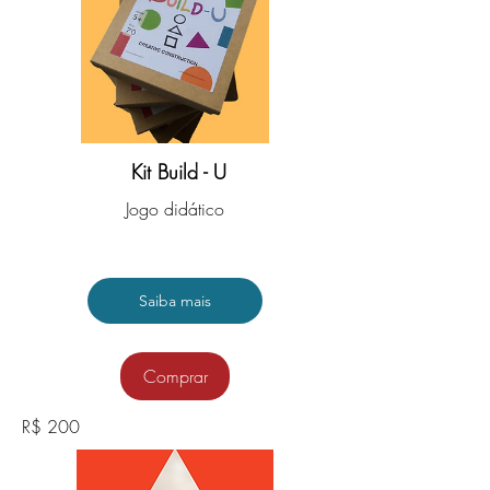
Kit
Kit Build - U
Build
Jogo didático
U
R$ 125
Preço
R$200,00
Saiba mais
Comprar
R$ 200